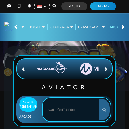
MASUK
DAFTAR
NO
RACE
TOGEL
OLAHRAGA
CRASH GAME
ARCADE
AVIATOR
SEMUA
PERMAINAN
ARCADE