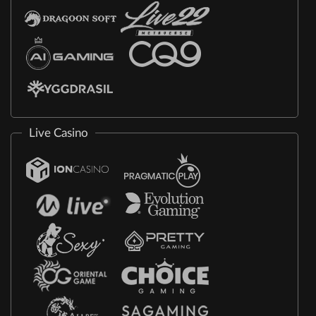
Live Casino