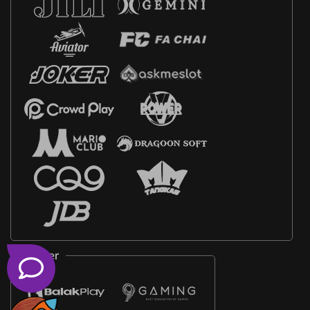
Poker