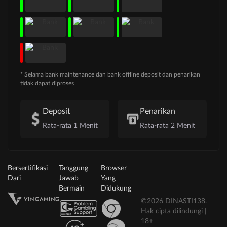
* Selama bank maintenance dan bank offline deposit dan penarikan
tidak dapat diproses
Deposit
Penarikan
Rata-rata 1 Menit
Rata-rata 2 Menit
Bersertifikasi
Tanggung
Browser
Dari
Jawab
Yang
Bermain
Didukung
©2026 DINASTI138.
Hak cipta dilindungi |
18+