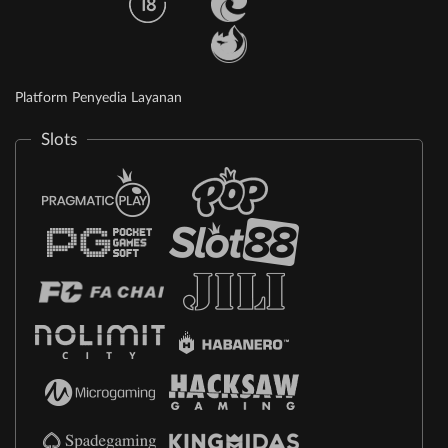
Platform Penyedia Layanan
Slots