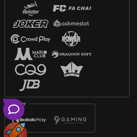
Poker