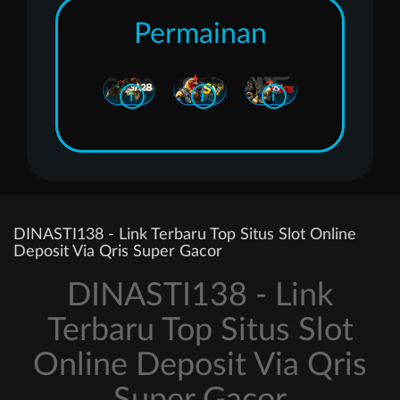
Permainan
i
i
i
DINASTI138 - Link Terbaru Top Situs Slot Online
Deposit Via Qris Super Gacor
DINASTI138 - Link
Terbaru Top Situs Slot
Online Deposit Via Qris
Super Gacor