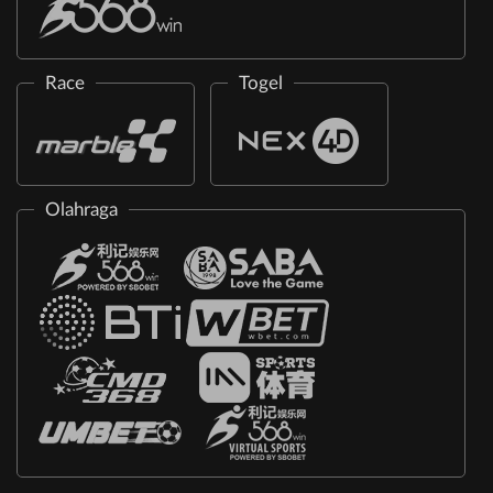
Race
Togel
Olahraga