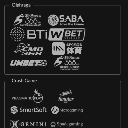
Olahraga
Crash Game