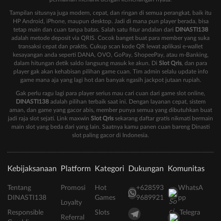
Tampilan situsnya juga modern, cepat, dan ringan di semua perangkat, baik itu
HP Android, iPhone, maupun desktop. Jadi di mana pun player berada, bisa
tetap main dan cuan tanpa batas. Salah satu fitur andalan dari
DINASTI138
adalah metode deposit via QRIS. Cocok banget buat para member yang suka
transaksi cepat dan praktis. Cukup scan kode QR lewat aplikasi e-wallet
kesayangan anda seperti DANA, OVO, GoPay, ShopeePay, atau m-Banking,
dalam hitungan detik saldo langsung masuk ke akun. Di
Slot Qris
, dan para
player gak akan kehabisan pilihan game cuan. Tim admin selalu update info
game mana aja yang lagi hot dan banyak ngasih jackpot jutaan rupiah.
Gak perlu ragu lagi para player serius mau cari cuan dari game slot online,
DINASTI138
adalah pilihan terbaik saat ini. Dengan layanan cepat, sistem
aman, dan game yang gacor abis, member punya semua yang dibutuhkan buat
jadi raja slot sejati. Link maxwin
Slot Qris
sekarang daftar gratis nikmati bermain
main slot yang beda dari yang lain. Saatnya kamu panen cuan bareng Dinasti
slot paling gacor di Indonesia.
Kebijaksanaan
Platform
Kategori
Dukungan
Komunitas
Tentang
Promosi
Hot
+628593
WhatsA
DINASTI138
Games
9689921
pp
Loyalty
Responsible
Slots
Telegra
Referral