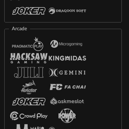
Arcade