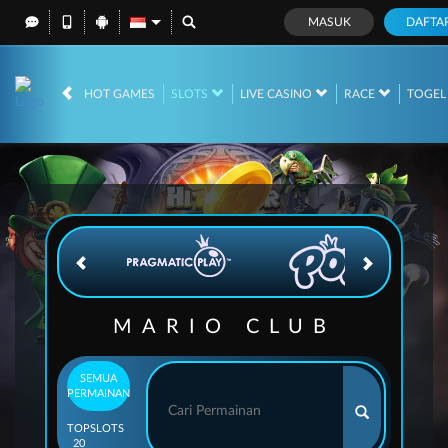
MASUK
DAFTA
IDR
12,670,039,
HOT GAMES
SLOTS
LIVE CASINO
RACE
TOGE
MARIO CLUB
SEMUA
PERMAINAN
TOP
SLOTS
20