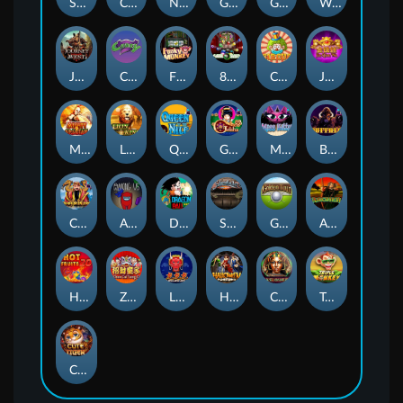
SHIBA VILLAGE
CHRISTMAS GIFT
NEZHA DEMON REBORN
GOLDEN LOTUS
GOD LIST
WAR SAINT
JOURNEY WEST
CRAZY 7
FUNKEY MONKEY
8 BALL SLOTS
CIRCUS
JIN QIAN WA
MIGHTY SPARTAN
LION KING
QUEEN OF THE NILE
GEISHA
MISS KITTY
BUFFALO
CHOY SUN DOA
AMONG US
DRAGON BALL
SILVER BULLET
GOLDEN TOUR
ARCHER
HOT FRUITS 20
ZHAO CAI TONG ZHI
LONG LONG LONG
Halloween Fortune
CAT QUEEN
Triple Monkey
CUTE TIGER