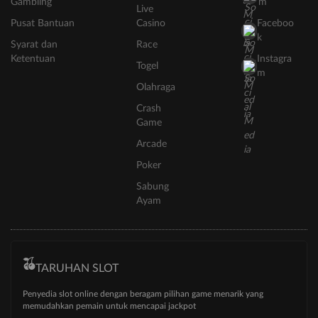
Gambling
m
Live
Pusat Bantuan
Casino
Faceboo
k
Syarat dan
Race
Ketentuan
Instagra
Togel
m
Olahraga
Crash
Game
Arcade
Poker
Sabung
Ayam
TARUHAN SLOT
Penyedia slot online dengan beragam pilihan game menarik yang
memudahkan pemain untuk mencapai jackpot