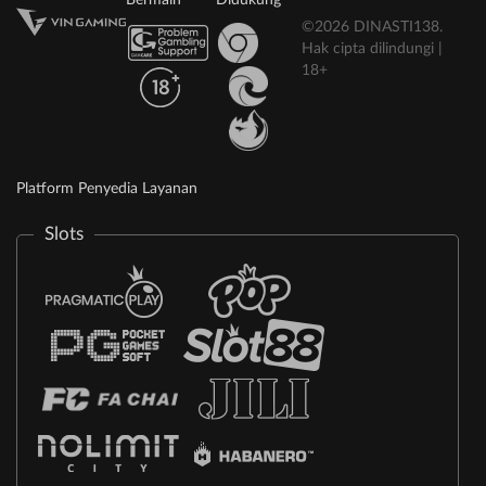
Bermain
Didukung
©2026 DINASTI138.
Hak cipta dilindungi |
18+
Platform Penyedia Layanan
Slots