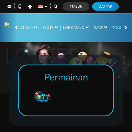
MASUK
DAFTAR
HOT GAMES
SLOTS
LIVE CASINO
RACE
TOGEL
Permainan
i