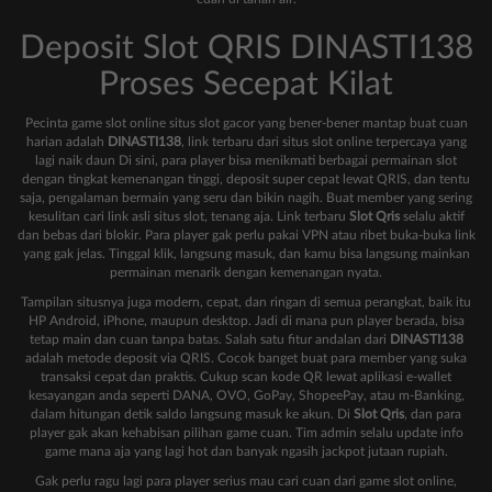
Deposit Slot QRIS DINASTI138
Proses Secepat Kilat
Pecinta game slot online situs slot gacor yang bener-bener mantap buat cuan
harian adalah
DINASTI138
, link terbaru dari situs slot online terpercaya yang
lagi naik daun Di sini, para player bisa menikmati berbagai permainan slot
dengan tingkat kemenangan tinggi, deposit super cepat lewat QRIS, dan tentu
saja, pengalaman bermain yang seru dan bikin nagih. Buat member yang sering
kesulitan cari link asli situs slot, tenang aja. Link terbaru
Slot Qris
selalu aktif
dan bebas dari blokir. Para player gak perlu pakai VPN atau ribet buka-buka link
yang gak jelas. Tinggal klik, langsung masuk, dan kamu bisa langsung mainkan
permainan menarik dengan kemenangan nyata.
Tampilan situsnya juga modern, cepat, dan ringan di semua perangkat, baik itu
HP Android, iPhone, maupun desktop. Jadi di mana pun player berada, bisa
tetap main dan cuan tanpa batas. Salah satu fitur andalan dari
DINASTI138
adalah metode deposit via QRIS. Cocok banget buat para member yang suka
transaksi cepat dan praktis. Cukup scan kode QR lewat aplikasi e-wallet
kesayangan anda seperti DANA, OVO, GoPay, ShopeePay, atau m-Banking,
dalam hitungan detik saldo langsung masuk ke akun. Di
Slot Qris
, dan para
player gak akan kehabisan pilihan game cuan. Tim admin selalu update info
game mana aja yang lagi hot dan banyak ngasih jackpot jutaan rupiah.
Gak perlu ragu lagi para player serius mau cari cuan dari game slot online,