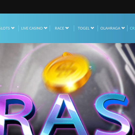
SLOTS
LIVE CASINO
RACE
TOGEL
OLAHRAGA
CR