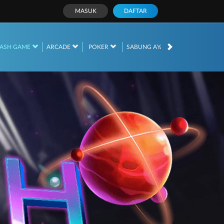
MASUK
DAFTAR
PROMOSI
ASH GAME
ARCADE
POKER
SABUNG AYAM