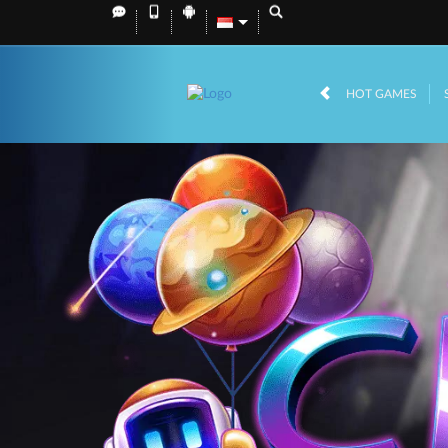
HOT GAMES