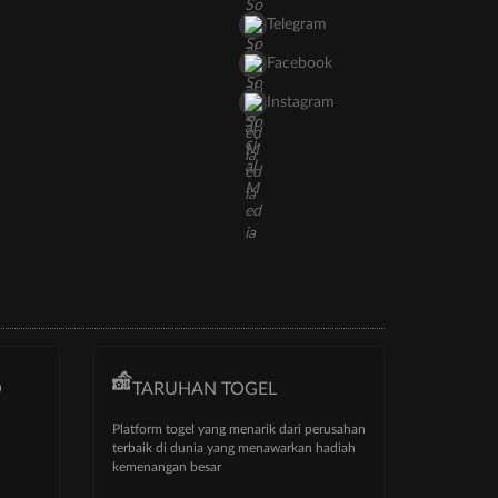
Telegram
Facebook
Instagram
O
TARUHAN TOGEL
Platform togel yang menarik dari perusahan
terbaik di dunia yang menawarkan hadiah
kemenangan besar