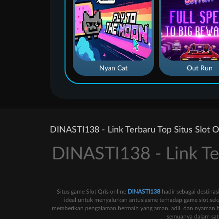
Nyan Cat
Out Run
DINASTI138 - Link Terbaru Top Situs Slot O
DINASTI138 - Link Ter
Situs game Slot Qris online
DINASTI138
hadir sebagai destinas
ideal untuk menyalurkan antusiasme terhadap game slot se
memberikan pengalaman bermain yang aman, adil, dan nyaman bag
semuanya dalam satu