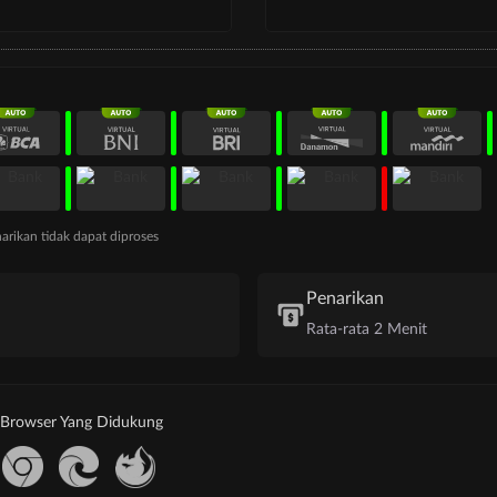
arikan tidak dapat diproses
Penarikan
Rata-rata 2 Menit
Browser Yang Didukung