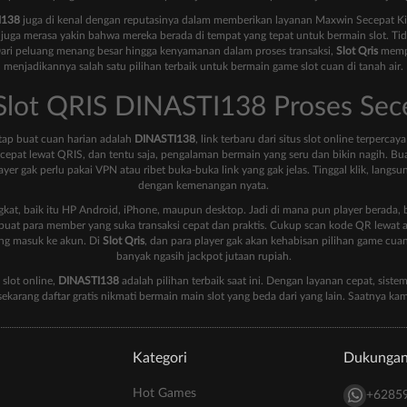
I138
juga di kenal dengan reputasinya dalam memberikan layanan Maxwin Secepat Kil
uga merasa yakin bahwa mereka berada di tempat yang tepat untuk bermain slot. Tid
ri peluang menang besar hingga kenyamanan dalam proses transaksi,
Slot Qris
mempr
menjadikannya salah satu pilihan terbaik untuk bermain game slot cuan di tanah air.
Slot QRIS DINASTI138 Proses Sece
ntap buat cuan harian adalah
DINASTI138
, link terbaru dari situs slot online terperca
epat lewat QRIS, dan tentu saja, pengalaman bermain yang seru dan bikin nagih. Buat me
 player gak perlu pakai VPN atau ribet buka-buka link yang gak jelas. Tinggal klik, l
dengan kemenangan nyata.
kat, baik itu HP Android, iPhone, maupun desktop. Jadi di mana pun player berada, bi
uat para member yang suka transaksi cepat dan praktis. Cukup scan kode QR lewat 
ung masuk ke akun. Di
Slot Qris
, dan para player gak akan kehabisan pilihan game cua
banyak ngasih jackpot jutaan rupiah.
 slot online,
DINASTI138
adalah pilihan terbaik saat ini. Dengan layanan cepat, si
sekarang daftar gratis nikmati bermain main slot yang beda dari yang lain. Saatnya ka
Kategori
Dukunga
Hot Games
+6285