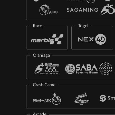
Race
Togel
Olahraga
Crash Game
Arcade