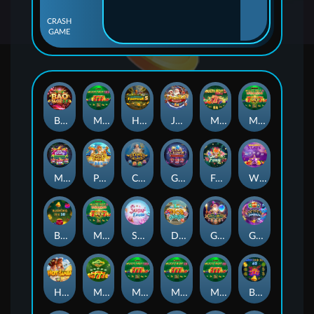
CRASH
GAME
Bao Slot 5X
Multi Hot 100
Habesha Fortune 5
Jingle Bell Bonanza
Multi Hot 5 Deluxe
Multi Hot 5 Super Wilds
Multi Fruits Charging Wilds
Power Of Tiger
Coins Of Atlantis
Gems Crown Charging Wilds
Foxy Hot 20
WildMultiStar
Burning Ice 10
Multi Hot 5 Burn Wilds
Sugar Fiesta
Dice Jungle
Gates Of Merlyn
Genie's Bonanza
HotSamba
Multi Hot Ways
Multi Hot 10
Multi Hot 20
Multi Hot 40
Burning Ice 40