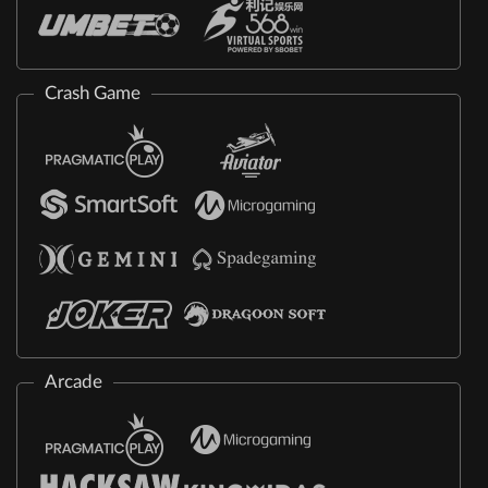
Crash Game
Arcade