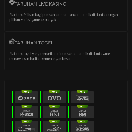
TARUHAN LIVE KASINO
Platform Pilihan bagi perusahaan-perusahaan terbaik di dunia, dengan
pilihan variasi game terbanyak
TARUHAN TOGEL
Platform togel yang menarik dari perusahan terbaik di dunia yang
menawarkan hadiah kemenangan besar