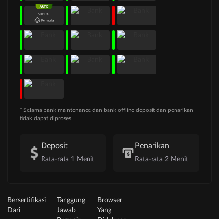
* Selama bank maintenance dan bank offline deposit dan penarikan
tidak dapat diproses
Deposit
Penarikan
Rata-rata 1 Menit
Rata-rata 2 Menit
Bersertifikasi
Tanggung
Browser
Dari
Jawab
Yang