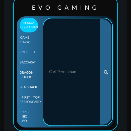
EVO GAMING
SEMUA
PERMAINAN
GAME
SHOW
ROULETTE
BACCARAT
DRAGON
TIGER
BLACKJACK
FIRST
TOP
PERSON
CARD
SUPER
SIC
BO