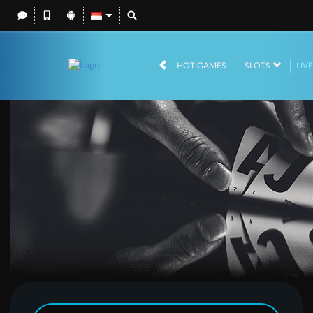
HOT GAMES
SLOTS
LIV