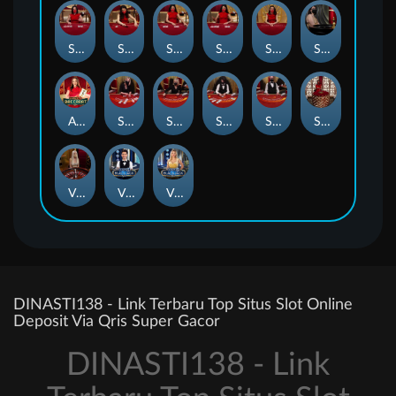
Speed_Baccarat_O
Speed_Baccarat_P
Speed_Baccarat_Q
Speed_Baccarat_R
Speed_Baccarat_S
Speed_Roulette
Always 9 Baccarat
Speed_VIP_Blackjack_A
Speed_VIP_Blackjack_B
Speed_VIP_Blackjack_C
Speed_VIP_Blackjack_D
Super_Sic_Bo
VIP_Roulette
VIP Always 6 Blackjack 2
VIP Always 6 Blackjack 3
DINASTI138 - Link Terbaru Top Situs Slot Online
Deposit Via Qris Super Gacor
DINASTI138 - Link