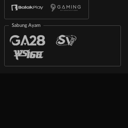
Sabung Ayam