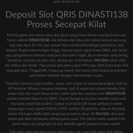
cuan di tanah air.
Deposit Slot QRIS DINASTI138
Proses Secepat Kilat
Pecinta game slot online situs slot gacor yang bener-bener mantap buat cuan
harian adalah
DINASTI138
, link terbaru dari situs slot online terpercaya yang
lagi naik daun Di sini, para player bisa menikmati berbagai permainan slot
dengan tingkat kemenangan tinggi, deposit super cepat lewat QRIS, dan tentu
saja, pengalaman bermain yang seru dan bikin nagih. Buat member yang sering
kesulitan cari link asli situs slot, tenang aja. Link terbaru
Slot Qris
selalu aktif
dan bebas dari blokir. Para player gak perlu pakai VPN atau ribet buka-buka link
yang gak jelas. Tinggal klik, langsung masuk, dan kamu bisa langsung mainkan
permainan menarik dengan kemenangan nyata.
Tampilan situsnya juga modern, cepat, dan ringan di semua perangkat, baik itu
HP Android, iPhone, maupun desktop. Jadi di mana pun player berada, bisa
tetap main dan cuan tanpa batas. Salah satu fitur andalan dari
DINASTI138
adalah metode deposit via QRIS. Cocok banget buat para member yang suka
transaksi cepat dan praktis. Cukup scan kode QR lewat aplikasi e-wallet
kesayangan anda seperti DANA, OVO, GoPay, ShopeePay, atau m-Banking,
dalam hitungan detik saldo langsung masuk ke akun. Di
Slot Qris
, dan para
player gak akan kehabisan pilihan game cuan. Tim admin selalu update info
game mana aja yang lagi hot dan banyak ngasih jackpot jutaan rupiah.
Gak perlu ragu lagi para player serius mau cari cuan dari game slot online,