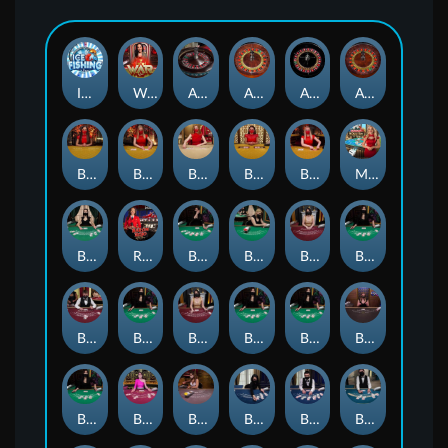
Ice Fishing
WAR
American_Roulette
Auto_Roulette
Auto_Roulette_La_Partage
Auto_Roulette_VIP
Baccarat_A
Baccarat_B
Baccarat_C
Baccarat_Control_Squeeze
Baccarat_Squeeze
MONOPOLY Roll'em
Blackjack_B
Red Baron RNG
Blackjack_C
Blackjack_D
Blackjack_Diamond_VIP
Blackjack_E
Blackjack_Fortune_VIP
Blackjack_G
Blackjack_Grand_VIP
Blackjack_H
Blackjack_I
Blackjack_Infinite
Blackjack_J
Blackjack_Party
Blackjack_Platinum_VIP
Blackjack_Silver_1
Blackjack_Silver_2
Blackjack_Silver_3