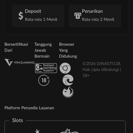
Deposit
Penarikan
Rata-rata 1 Menit
Rata-rata 2 Menit
Bersertifikasi
Tanggung
Browser
Dari
Jawab
Yang
Bermain
Didukung
©2026 DINASTI138.
Hak cipta dilindungi |
18+
Platform Penyedia Layanan
Slots