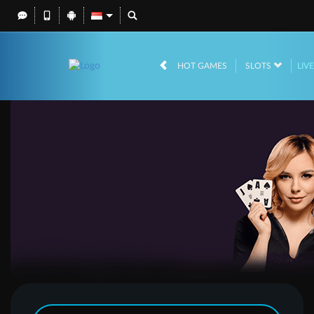
HOT GAMES
SLOTS
LIV