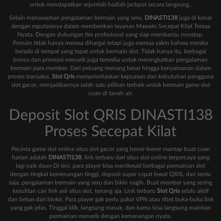
untuk mendapatkan sejumlah hadiah jackpot secara langsung..
Selain menawarkan pengalaman bermain yang seru,
DINASTI138
juga di kenal
dengan reputasinya dalam memberikan layanan Maxwin Secepat Kilat Terasa
Nyata. Dengan dukungan tim profesional yang siap membantu nonstop.
Pemain tidak hanya merasa dihargai tetapi juga merasa yakin bahwa mereka
berada di tempat yang tepat untuk bermain slot. Tidak hanya itu, berbagai
bonus dan promosi menarik juga tersedia untuk meningkatkan pengalaman
bermain para member. Dari peluang menang besar hingga kenyamanan dalam
proses transaksi,
Slot Qris
memprioritaskan kepuasan dan kebutuhan pengguna
slot gacor, menjadikannya salah satu pilihan terbaik untuk bermain game slot
cuan di tanah air.
Deposit Slot QRIS DINASTI138
Proses Secepat Kilat
Pecinta game slot online situs slot gacor yang bener-bener mantap buat cuan
harian adalah
DINASTI138
, link terbaru dari situs slot online terpercaya yang
lagi naik daun Di sini, para player bisa menikmati berbagai permainan slot
dengan tingkat kemenangan tinggi, deposit super cepat lewat QRIS, dan tentu
saja, pengalaman bermain yang seru dan bikin nagih. Buat member yang sering
kesulitan cari link asli situs slot, tenang aja. Link terbaru
Slot Qris
selalu aktif
dan bebas dari blokir. Para player gak perlu pakai VPN atau ribet buka-buka link
yang gak jelas. Tinggal klik, langsung masuk, dan kamu bisa langsung mainkan
permainan menarik dengan kemenangan nyata.