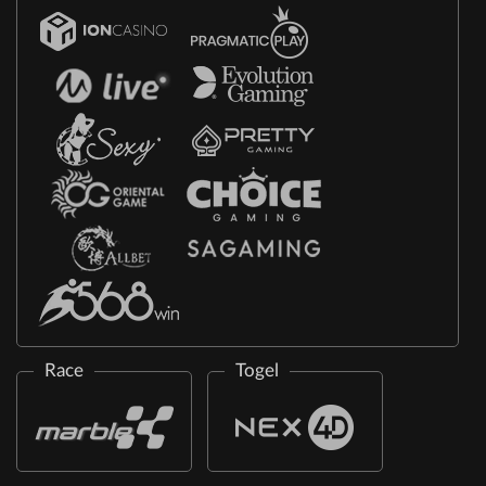
Race
Togel