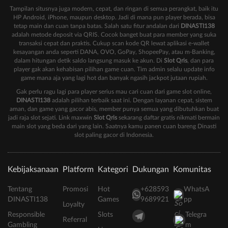
Tampilan situsnya juga modern, cepat, dan ringan di semua perangkat, baik itu
HP Android, iPhone, maupun desktop. Jadi di mana pun player berada, bisa
tetap main dan cuan tanpa batas. Salah satu fitur andalan dari
DINASTI138
adalah metode deposit via QRIS. Cocok banget buat para member yang suka
transaksi cepat dan praktis. Cukup scan kode QR lewat aplikasi e-wallet
kesayangan anda seperti DANA, OVO, GoPay, ShopeePay, atau m-Banking,
dalam hitungan detik saldo langsung masuk ke akun. Di
Slot Qris
, dan para
player gak akan kehabisan pilihan game cuan. Tim admin selalu update info
game mana aja yang lagi hot dan banyak ngasih jackpot jutaan rupiah.
Gak perlu ragu lagi para player serius mau cari cuan dari game slot online,
DINASTI138
adalah pilihan terbaik saat ini. Dengan layanan cepat, sistem
aman, dan game yang gacor abis, member punya semua yang dibutuhkan buat
jadi raja slot sejati. Link maxwin
Slot Qris
sekarang daftar gratis nikmati bermain
main slot yang beda dari yang lain. Saatnya kamu panen cuan bareng Dinasti
slot paling gacor di Indonesia.
Kebijaksanaan
Platform
Kategori
Dukungan
Komunitas
Tentang
Promosi
Hot
+628593
WhatsA
DINASTI138
Games
9689921
pp
Loyalty
Responsible
Slots
Telegra
Referral
Gambling
m