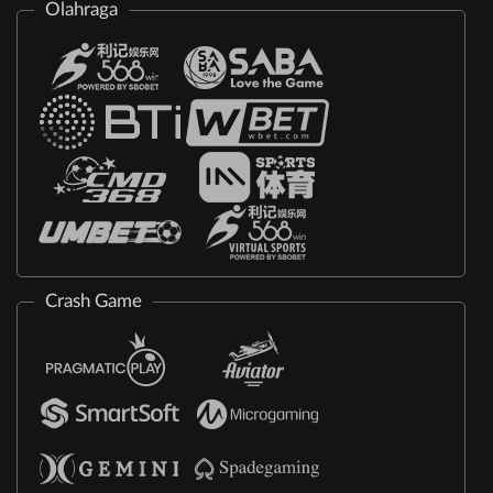
Olahraga
Crash Game