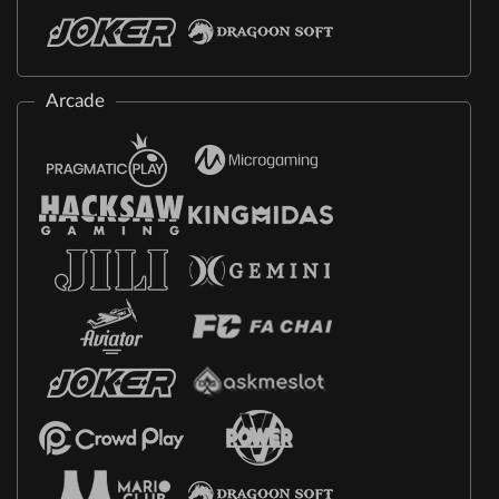
Arcade