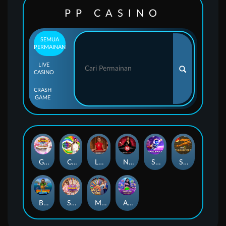
PP CASINO
SEMUA
PERMAINAN
LIVE
CASINO
CRASH
GAME
Gates of Olympus Roulette
Color Game Bonanza
Live Casino Lobby
Nexus Lounge
Spaceman
Slot88 High Flyer
Big Bass Crash
Sweet Bonanza Candyland
Mega Wheel
Amazing Baccarat