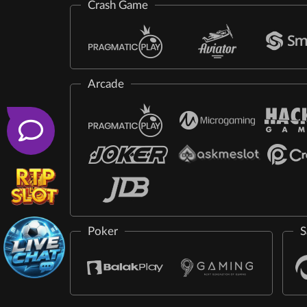
Crash Game
Arcade
Poker
S