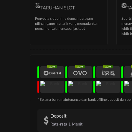
TARUHAN SLOT
T
Penyedia slot online dengan beragam
Sports
pilihan game menarik yang memudahkan
menawa
pemain untuk mencapai jackpot
lebih 
lebih 
* Selama bank maintenance dan bank offline deposit dan pen
Deposit
Rata-rata 1 Menit