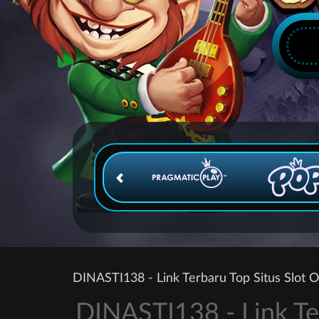
DINASTI138 - Link Terbaru Top Situs Slot O
DINASTI138 - Link Ter