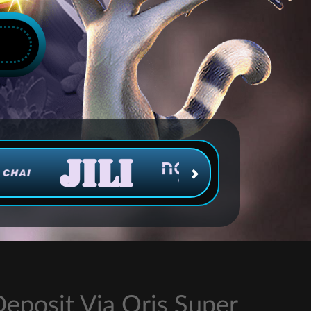
Deposit Via Qris Super