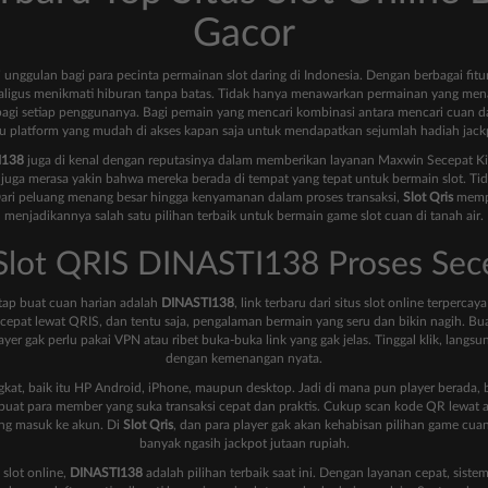
Gacor
i unggulan bagi para pecinta permainan slot daring di Indonesia. Dengan berbagai fi
kaligus menikmati hiburan tanpa batas. Tidak hanya menawarkan permainan yang men
i setiap penggunanya. Bagi pemain yang mencari kombinasi antara mencari cuan dan 
 platform yang mudah di akses kapan saja untuk mendapatkan sejumlah hadiah jackp
I138
juga di kenal dengan reputasinya dalam memberikan layanan Maxwin Secepat Kil
uga merasa yakin bahwa mereka berada di tempat yang tepat untuk bermain slot. Tid
ri peluang menang besar hingga kenyamanan dalam proses transaksi,
Slot Qris
mempr
menjadikannya salah satu pilihan terbaik untuk bermain game slot cuan di tanah air.
Slot QRIS DINASTI138 Proses Sece
ntap buat cuan harian adalah
DINASTI138
, link terbaru dari situs slot online terperca
epat lewat QRIS, dan tentu saja, pengalaman bermain yang seru dan bikin nagih. Buat me
 player gak perlu pakai VPN atau ribet buka-buka link yang gak jelas. Tinggal klik, l
dengan kemenangan nyata.
kat, baik itu HP Android, iPhone, maupun desktop. Jadi di mana pun player berada, bi
uat para member yang suka transaksi cepat dan praktis. Cukup scan kode QR lewat 
ung masuk ke akun. Di
Slot Qris
, dan para player gak akan kehabisan pilihan game cua
banyak ngasih jackpot jutaan rupiah.
 slot online,
DINASTI138
adalah pilihan terbaik saat ini. Dengan layanan cepat, si