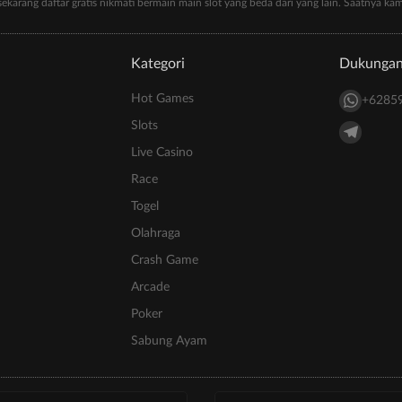
sekarang daftar gratis nikmati bermain main slot yang beda dari yang lain. Saatnya ka
Kategori
Dukunga
Hot Games
+6285
Slots
Live Casino
Race
Togel
Olahraga
Crash Game
Arcade
Poker
Sabung Ayam