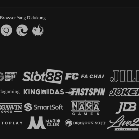
Browser Yang Didukung