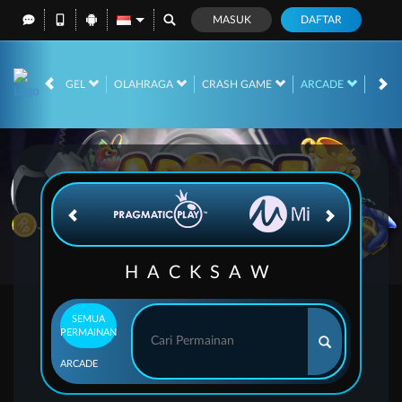
MASUK
DAFTAR
RACE
TOGEL
OLAHRAGA
CRASH GAME
ARCADE
POK
HACKSAW
SEMUA
PERMAINAN
ARCADE