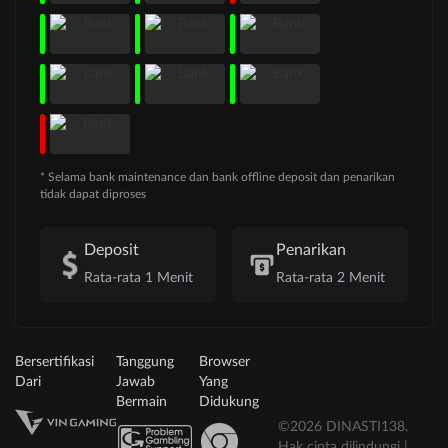
* Selama bank maintenance dan bank offline deposit dan penarikan
tidak dapat diproses
Deposit
Penarikan
Rata-rata 1 Menit
Rata-rata 2 Menit
Bersertifikasi
Tanggung
Browser
Dari
Jawab
Yang
Bermain
Didukung
©2026 DINASTI138.
Hak cipta dilindungi |