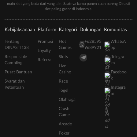
main slot yang beda dari yang lain. Saatnya kamu panen cuan bareng Dinasti
slot paling gacor di Indonesia.
Kebijaksanaan
Platform
Kategori
Dukungan
Komunitas
Tentang
Promosi
Hot
+628593
WhatsA
DINASTI138
Games
9689921
pp
Loyalty
Responsible
Slots
Telegra
Referral
Gambling
m
Live
Pusat Bantuan
Casino
Faceboo
k
Syarat dan
Race
Ketentuan
Instagra
Togel
m
Olahraga
Crash
Game
Arcade
Poker